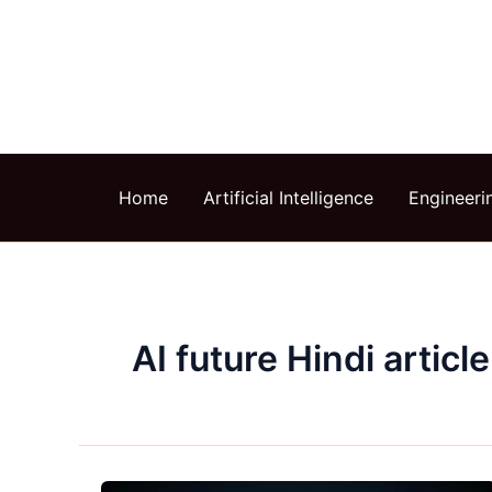
Skip
to
content
Home
Artificial Intelligence
Engineeri
AI future Hindi article