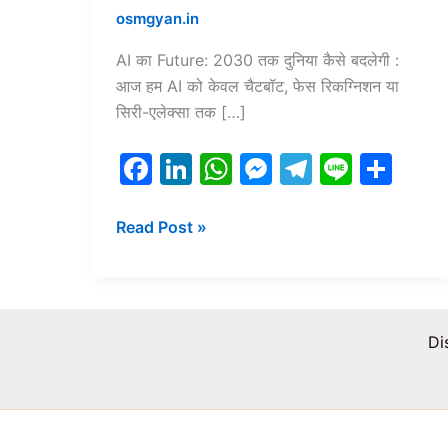
osmgyan.in
AI का Future: 2030 तक दुनिया कैसे बदलेगी :
आज हम AI को केवल चैटबॉट, फेस रिकग्निशन या
सिरी-एलेक्सा तक […]
F
Li
W
M
T
Li
S
a
n
h
e
el
n
h
c
k
at
s
e
e
ar
Read Post »
e
e
s
s
gr
e
b
dI
A
e
a
o
n
p
n
m
Di
o
p
g
k
er