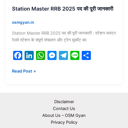
Station Master RRB 2025 पद की पूरी जानकारी
osmgyan.in
Station Master RRB 2025 पद की पूरी जानकारी : स्टेशन मास्टर
रेलवे स्टेशन के संपूर्ण संचालन और ट्रेन मूवमेंट का
F
Li
W
M
T
Li
S
a
n
h
e
el
n
h
c
k
at
s
e
e
ar
Read Post »
e
e
s
s
gr
e
b
dI
A
e
a
o
n
p
n
m
Disclaimer
o
p
g
Contact Us
About Us – OSM Gyan
k
er
Privacy Policy