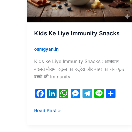
Kids Ke Liye Immunity Snacks
osmgyan.in
Kids Ke Liye Immunity Snacks : आजकल
बदलते मौसम, स्कूल का स्ट्रेस और बाहर का जंक फूड
बच्चों की Immunity
F
Li
W
M
T
Li
S
a
n
h
e
el
n
h
c
k
at
s
e
e
ar
Read Post »
e
e
s
s
gr
e
b
dI
A
e
a