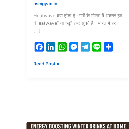
osmgyan.in
Heatwave क्या होता है : गर्मी के मौसम में अक्सर हम
“Heatwave” या “लू” शब्द सुनते हैं। भारत में हर
[…]
F
Li
W
M
T
Li
S
a
n
h
e
el
n
h
c
k
at
s
e
e
ar
Read Post »
e
e
s
s
gr
e
b
dI
A
e
a
o
n
p
n
m
o
p
g
k
er
Energy