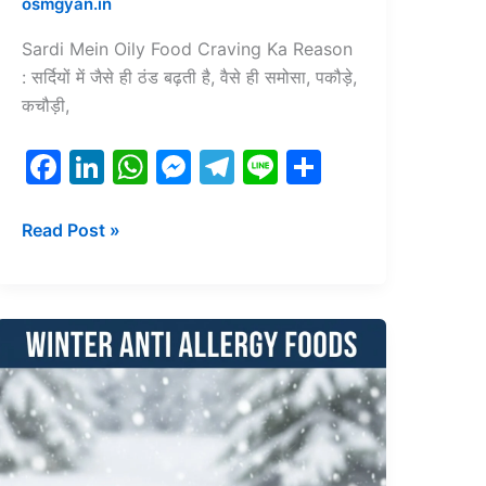
osmgyan.in
Sardi Mein Oily Food Craving Ka Reason
: सर्दियों में जैसे ही ठंड बढ़ती है, वैसे ही समोसा, पकौड़े,
कचौड़ी,
F
Li
W
M
T
Li
S
a
n
h
e
el
n
h
c
k
at
s
e
e
ar
Read Post »
e
e
s
s
gr
e
b
dI
A
e
a
o
n
p
n
m
Winter
Anti
o
p
g
Allergy
k
er
Foods