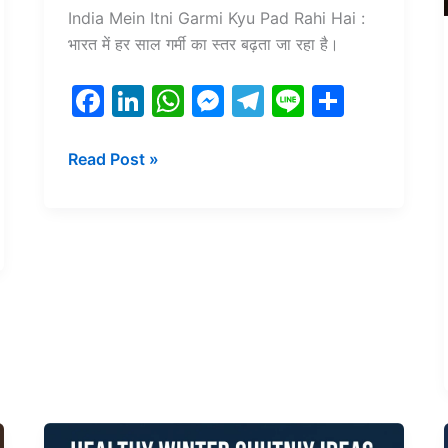
India Mein Itni Garmi Kyu Pad Rahi Hai :
भारत में हर साल गर्मी का स्तर बढ़ता जा रहा है।
F
Li
W
M
T
Li
S
a
n
h
e
el
n
h
c
k
at
s
e
e
ar
Read Post »
e
e
s
s
gr
e
b
dI
A
e
a
o
n
p
n
m
o
p
g
k
er
Healthy