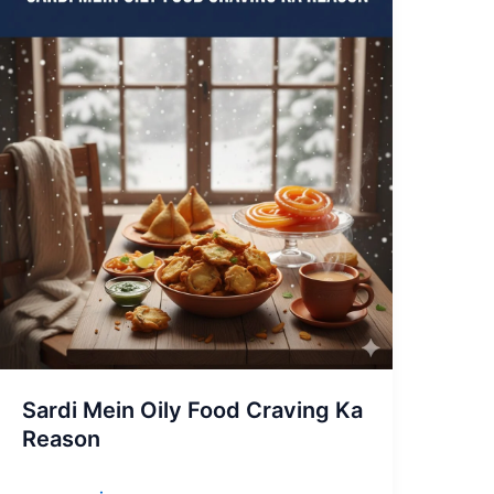
Mein
o
p
g
Oily
k
er
Food
Craving
Ka
Reason
Sardi Mein Oily Food Craving Ka
Reason