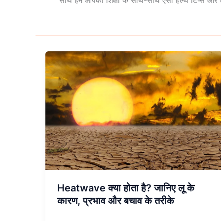
साथ हम आपको शिक्षा के साथ-साथ ऐसी हेल्थ टिप्स और ला
Heatwave
क्या
होता
है?
जानिए
लू
के
कारण,
प्रभाव
और
बचाव
Heatwave क्या होता है? जानिए लू के
के
कारण, प्रभाव और बचाव के तरीके
तरीके