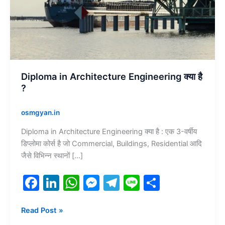
?
Diploma in Architecture Engineering क्या है
?
osmgyan.in
Diploma in Architecture Engineering क्या है : एक 3-वर्षीय
डिप्लोमा कोर्स है जो Commercial, Buildings, Residential आदि
जैसे विभिन्न स्थानों […]
F
Li
W
M
T
Li
S
a
n
h
e
el
n
h
c
k
at
s
e
e
ar
Read Post »