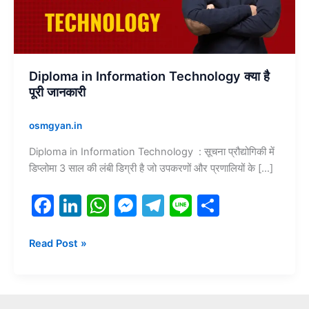
पूरी
जानकारी
Diploma in Information Technology क्या है
पूरी जानकारी
osmgyan.in
Diploma in Information Technology : सूचना प्रौद्योगिकी में
डिप्लोमा 3 साल की लंबी डिग्री है जो उपकरणों और प्रणालियों के […]
F
Li
W
M
T
Li
S
a
n
h
e
el
n
h
c
k
at
s
e
e
ar
Read Post »
e
e
s
s
gr
e
b
dI
A
e
a