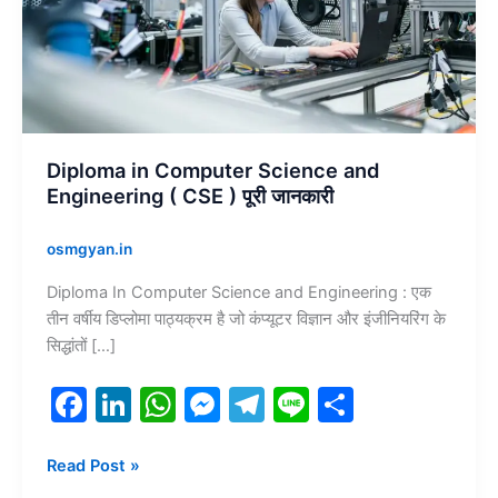
(
CSE
)
पूरी
जानकारी
Diploma in Computer Science and
Engineering ( CSE ) पूरी जानकारी
osmgyan.in
Diploma In Computer Science and Engineering : एक
तीन वर्षीय डिप्लोमा पाठ्यक्रम है जो कंप्यूटर विज्ञान और इंजीनियरिंग के
सिद्धांतों […]
F
Li
W
M
T
Li
S
a
n
h
e
el
n
h
c
k
at
s
e
e
ar
Read Post »