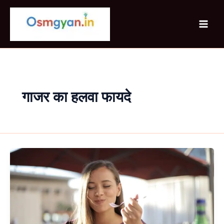
Skip
to
content
गाजर का हलवा फायदे
सर्दियों
में
ज्यादा
मीठा
क्यों
खाना