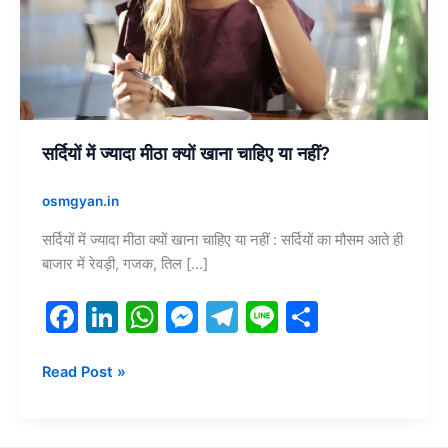
चाहिए
या
नहीं?
सर्दियों में ज्यादा मीठा क्यों खाना चाहिए या नहीं?
osmgyan.in
सर्दियों में ज्यादा मीठा क्यों खाना चाहिए या नहीं : सर्दियों का मौसम आते ही
बाजार में रेवड़ी, गजक, तिल […]
F
Li
W
M
T
Li
S
a
n
h
e
el
n
h
c
k
at
s
e
e
ar
Read Post »
e
e
s
s
gr
e
b
dI
A
e
a