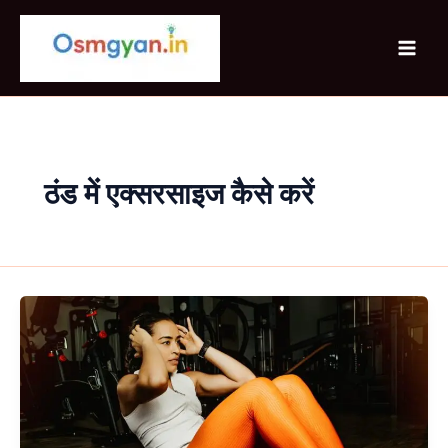
Skip
to
content
ठंड में एक्सरसाइज कैसे करें
ठंड
में
workout
कैसे
करें
बिना