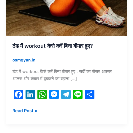
बीमार
हुए?
ठंड में workout कैसे करें बिना बीमार हुए?
osmgyan.in
ठंड में workout कैसे करें बिना बीमार हुए : सर्दी का मौसम अक्सर
आलस और कंबल में दुबकने का बहाना […]
F
Li
W
M
T
Li
S
a
n
h
e
el
n
h
c
k
at
s
e
e
ar
Read Post »
e
e
s
s
gr
e
b
dI
A
e
a