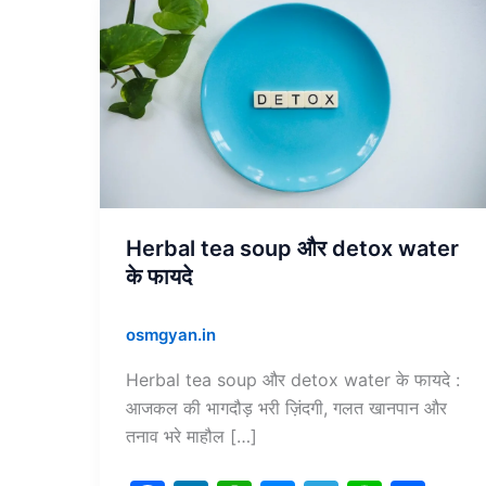
Herbal
tea
soup
और
detox
water
के
फायदे
Herbal tea soup और detox water
के फायदे
osmgyan.in
Herbal tea soup और detox water के फायदे :
आजकल की भागदौड़ भरी ज़िंदगी, गलत खानपान और
तनाव भरे माहौल […]