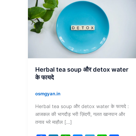
Herbal
tea
soup
और
detox
water
के
फायदे
Herbal tea soup और detox water
के फायदे
osmgyan.in
Herbal tea soup और detox water के फायदे :
आजकल की भागदौड़ भरी ज़िंदगी, गलत खानपान और
तनाव भरे माहौल […]