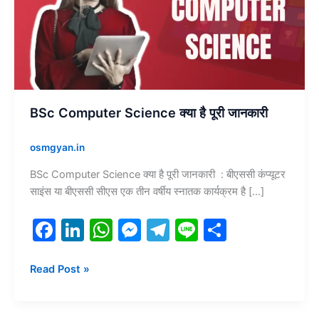
है
पूरी
जानकारी
BSc Computer Science क्या है पूरी जानकारी
osmgyan.in
BSc Computer Science क्या है पूरी जानकारी : बीएससी कंप्यूटर
साइंस या बीएससी सीएस एक तीन वर्षीय स्नातक कार्यक्रम है […]
F
Li
W
M
T
Li
S
a
n
h
e
el
n
h
c
k
at
s
e
e
ar
Read Post »
e
e
s
s
gr
e