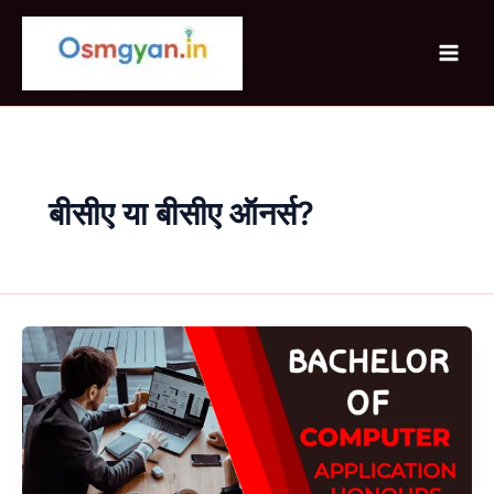
Skip
to
content
बीसीए या बीसीए ऑनर्स?
BCA
Honours
क्या
है
पूरी
जानकारी