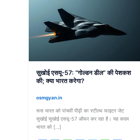
सुखोई
एसयू-57:
“गोल्डन
डील”
की
पेशकश
की;
क्या
भारत
सुखोई एसयू-57: “गोल्डन डील” की पेशकश
करेगा?
की; क्या भारत करेगा?
osmgyan.in
रूस भारत को पांचवीं पीढ़ी का स्टील्थ फाइटर जेट
सुखोई सुखोई एसयू-57 ऑफर कर रहा है। यह कदम
भारत को […]