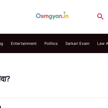
Se
ng
Entertainment
Politics
Sarkari Exam
Law 
ीदा?