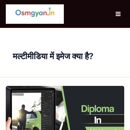
Skip
to
content
मल्टीमीडिया में इमेज क्या है?
Diploma
in
Multimedia
क्या
है
पूरी