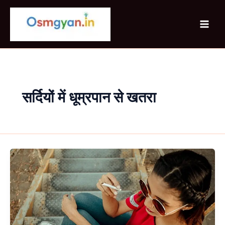
Skip
to
content
सर्दियों में धूम्रपान से खतरा
ठंड
में
alcohol
और
smoking
से