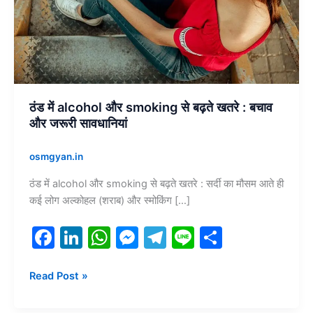
बढ़ते
खतरे
:
बचाव
और
जरूरी
सावधानियां
ठंड में alcohol और smoking से बढ़ते खतरे : बचाव
और जरूरी सावधानियां
osmgyan.in
ठंड में alcohol और smoking से बढ़ते खतरे : सर्दी का मौसम आते ही
कई लोग अल्कोहल (शराब) और स्मोकिंग […]
F
Li
W
M
T
Li
S
a
n
h
e
el
n
h
c
k
at
s
e
e
ar
Read Post »
e
e
s
s
gr
e