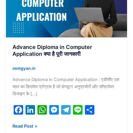
Application
क्या
है
पूरी
जानकारी
Advance Diploma in Computer
Application क्या है पूरी जानकारी
osmgyan.in
Advance Diploma in Computer Application : एडीसीए एक
साल का डिप्लोमा प्रोग्राम है जो कंप्यूटर अनुप्रयोगों और सॉफ्टवेयर
डिजाइन के […]
F
Li
W
M
T
Li
S
a
n
h
e
el
n
h
c
k
at
s
e
e
ar
Read Post »