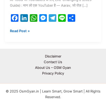
Guide) : मान लो एक YouTuber है — Aarav, जो रोज़ […]
F
Li
W
M
T
Li
S
a
n
h
e
el
n
h
c
k
at
s
e
e
ar
Read Post »
e
e
s
s
gr
e
b
dI
A
e
a
o
n
p
n
m
Disclaimer
o
p
g
Contact Us
About Us – OSM Gyan
k
er
Privacy Policy
© 2025 OsmGyan.in | Learn Smart, Grow Smart | All Rights
Reserved.