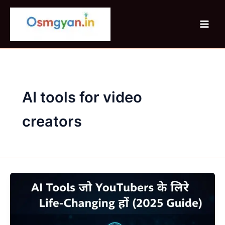
Skip
to
content
AI tools for video
creators
AI
Tools
जो
YouTubers