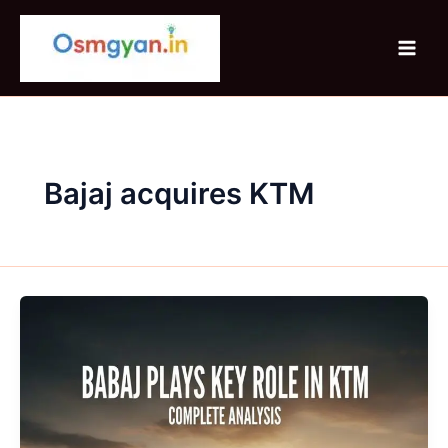
Skip
to
content
Bajaj acquires KTM
Bajaj
ने
KTM
में
म़ुख्य
हिस्सेदारी