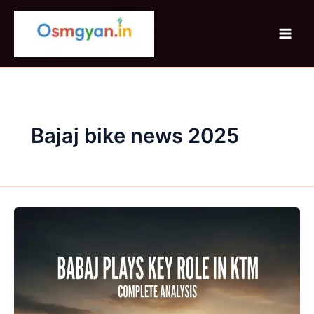
Skip
to
content
Bajaj bike news 2025
Bajaj
ने
KTM
में
म़ुख्य
हिस्सेदारी