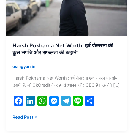
की
कुल
संपत्ति
और
सफलता
की
कहानी
Harsh Pokharna Net Worth: हर्ष पोखरना की
कुल संपत्ति और सफलता की कहानी
osmgyan.in
Harsh Pokharna Net Worth : हर्ष पोखरना एक सफल भारतीय
उद्यमी हैं, जो OkCredit के सह-संस्थापक और CEO हैं। उन्होंने […]
F
Li
W
M
T
Li
S
a
n
h
e
el
n
h
c
k
at
s
e
e
ar
Read Post »
e
e
s
s
gr
e