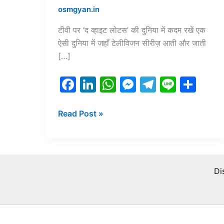
osmgyan.in
टीवी पर ‘द व्हाइट लोटस’ की दुनिया में कदम रखें एक
ऐसी दुनिया में जहाँ टेलीविजन सीरीज़ आती और जाती
[…]
F
Li
W
M
T
Li
S
a
n
h
e
el
n
h
c
k
at
s
e
e
ar
Read Post »
e
e
s
s
gr
e
b
dI
A
e
a
o
n
p
n
m
Di
o
p
g
k
er