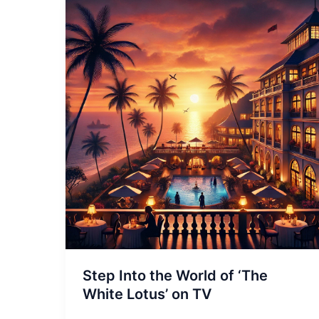
Step
Into
the
World
of
‘The
White
Lotus’
on
TV
Step Into the World of ‘The
White Lotus’ on TV