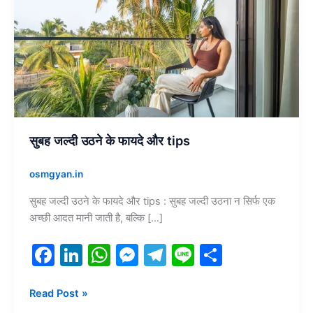
फायदे
और
tips
सुबह जल्दी उठने के फायदे और tips
osmgyan.in
सुबह जल्दी उठने के फायदे और tips : सुबह जल्दी उठना न सिर्फ एक
अच्छी आदत मानी जाती है, बल्कि […]
F
Li
W
M
T
Li
S
a
n
h
e
el
n
h
c
k
at
s
e
e
ar
Read Post »