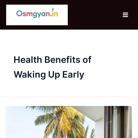
Skip
to
content
Health Benefits of
Waking Up Early
सुबह
जल्दी
उठने
के