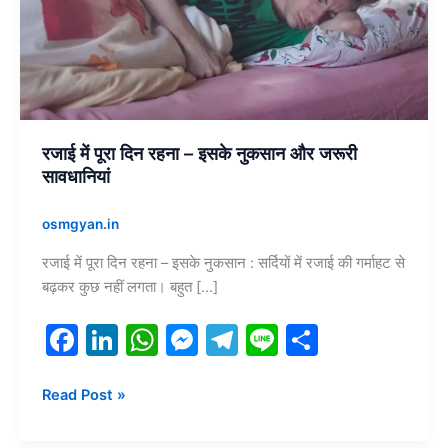
इसके
नुकसान
और
जरूरी
सावधानियां
रजाई में पूरा दिन रहना – इसके नुकसान और जरूरी
सावधानियां
osmgyan.in
रजाई में पूरा दिन रहना – इसके नुकसान : सर्दियों में रजाई की गर्माहट से
बढ़कर कुछ नहीं लगता। बहुत […]
F
Li
W
M
T
Li
S
a
n
h
e
el
n
h
c
k
at
s
e
e
ar
Read Post »
e
e
s
s
gr
e