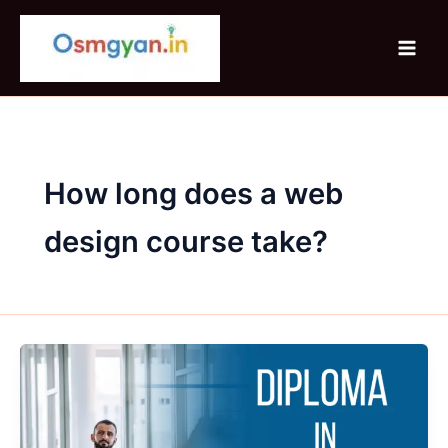
Skip
to
content
How long does a web
design course take?
Diploma
in
Web
Designing