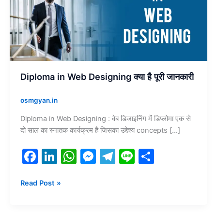
क्या
है
पूरी
जानकारी
Diploma in Web Designing क्या है पूरी जानकारी
osmgyan.in
Diploma in Web Designing : वेब डिजाइनिंग में डिप्लोमा एक से
दो साल का स्नातक कार्यक्रम है जिसका उद्देश्य concepts […]
F
Li
W
M
T
Li
S
a
n
h
e
el
n
h
c
k
at
s
e
e
ar
Read Post »
e
e
s
s
gr
e