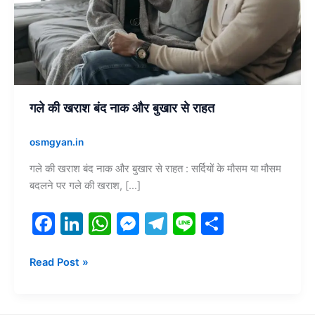
बुखार
से
राहत
गले की खराश बंद नाक और बुखार से राहत
osmgyan.in
गले की खराश बंद नाक और बुखार से राहत : सर्दियों के मौसम या मौसम
बदलने पर गले की खराश, […]
F
Li
W
M
T
Li
S
a
n
h
e
el
n
h
c
k
at
s
e
e
ar
Read Post »
e
e
s
s
gr
e
b
dI
A
e
a