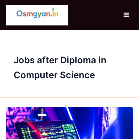
Skip
to
content
Jobs after Diploma in
Computer Science
Diploma
in
Computer
Science