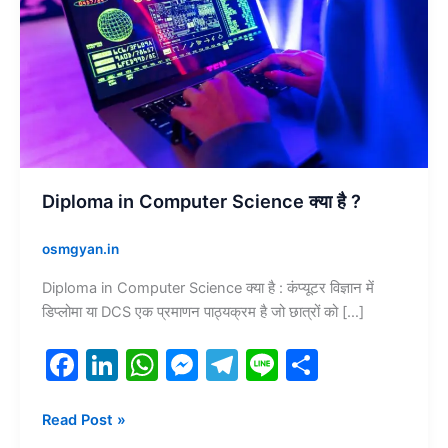
क्या
है
?
Diploma in Computer Science क्या है ?
osmgyan.in
Diploma in Computer Science क्या है : कंप्यूटर विज्ञान में
डिप्लोमा या DCS एक प्रमाणन पाठ्यक्रम है जो छात्रों को […]
F
Li
W
M
T
Li
S
a
n
h
e
el
n
h
c
k
at
s
e
e
ar
Read Post »