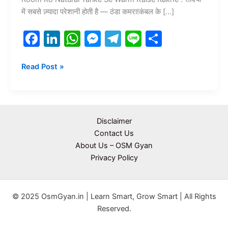
में सबसे ज़्यादा परेशानी होती है — ठंडा कमरा!कंबल के […]
F
Li
W
M
T
Li
S
a
n
h
e
el
n
h
c
k
at
s
e
e
ar
Read Post »
e
e
s
s
gr
e
b
dI
A
e
a
o
n
p
n
m
Disclaimer
o
p
g
Contact Us
About Us – OSM Gyan
k
er
Privacy Policy
© 2025 OsmGyan.in | Learn Smart, Grow Smart | All Rights
Reserved.