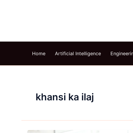
Skip
to
content
Home
Artificial Intelligence
Engineeri
khansi ka ilaj