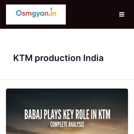
Skip
to
content
KTM production India
Bajaj
ने
KTM
में
म़ुख्य
हिस्सेदारी