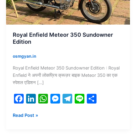
Royal Enfield Meteor 350 Sundowner
Edition
osmgyan.in
Royal Enfield Meteor 350 Sundowner Edition : Royal
Enfield ने अपनी लोकप्रिय क्रूज़र बाइक Meteor 350 का एक
स्पेशल एडिशन […]
F
Li
W
M
T
Li
S
a
n
h
e
el
n
h
c
k
at
s
e
e
ar
Read Post »
e
e
s
s
gr
e