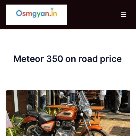
Skip
to
content
Meteor 350 on road price
Royal
Enfield
Meteor
350
Sundowner
Edition