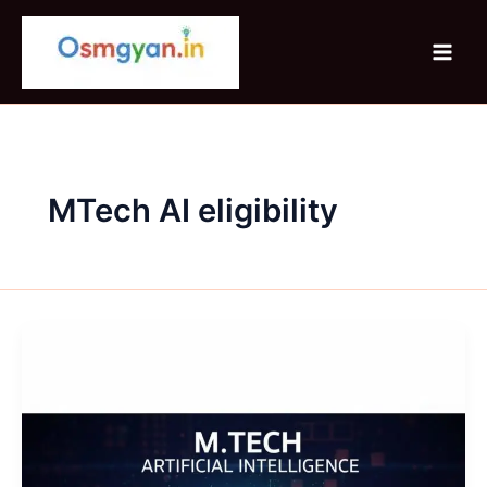
Skip
to
content
MTech AI eligibility
MTech
Artificial
Intelligence
क्या
है
?