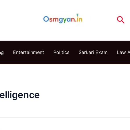
Se
ng
Entertainment
Politics
Sarkari Exam
Law 
telligence