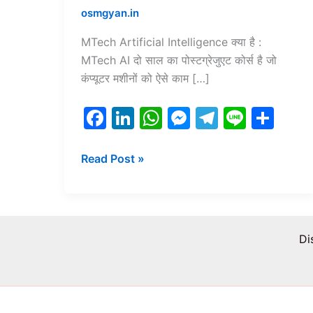
osmgyan.in
MTech Artificial Intelligence क्या है :
MTech AI दो साल का पोस्टग्रेजुएट कोर्स है जो
कंप्यूटर मशीनों को ऐसे काम […]
F
Li
W
M
T
Li
S
a
n
h
e
el
n
h
c
k
at
s
e
e
ar
Read Post »
e
e
s
s
gr
e
b
dI
A
e
a
o
n
p
n
m
Di
o
p
g
k
er