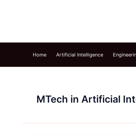
Skip
to
content
Home
Artificial Intelligence
Engineeri
MTech in Artificial In