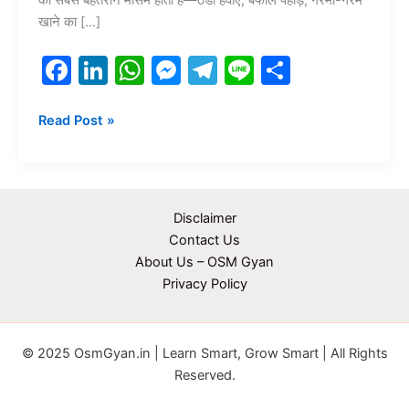
खाने का […]
F
Li
W
M
T
Li
S
a
n
h
e
el
n
h
c
k
at
s
e
e
ar
Read Post »
e
e
s
s
gr
e
b
dI
A
e
a
o
n
p
n
m
Disclaimer
o
p
g
Contact Us
About Us – OSM Gyan
k
er
Privacy Policy
© 2025 OsmGyan.in | Learn Smart, Grow Smart | All Rights
Reserved.