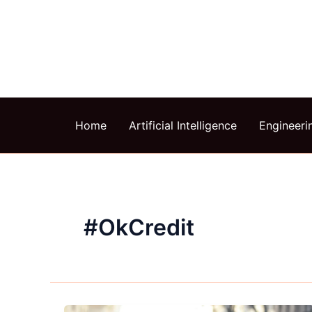
Skip
to
content
Home
Artificial Intelligence
Engineeri
#OkCredit