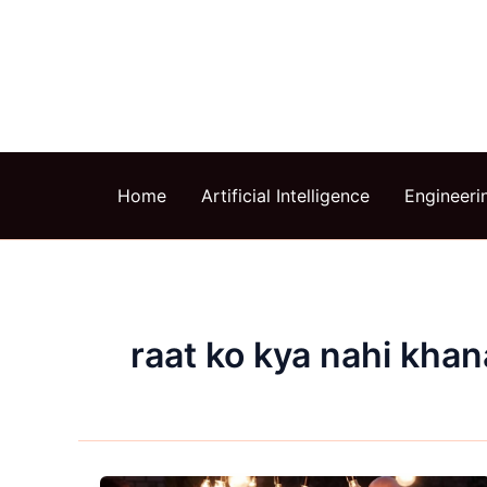
Skip
to
content
Home
Artificial Intelligence
Engineeri
raat ko kya nahi kha