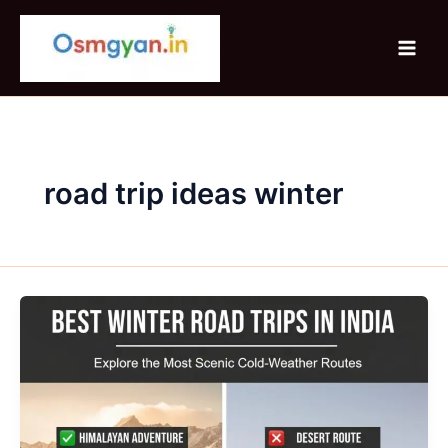
Skip
to
content
road trip ideas winter
Best
Winter
Road
Trips
In
India