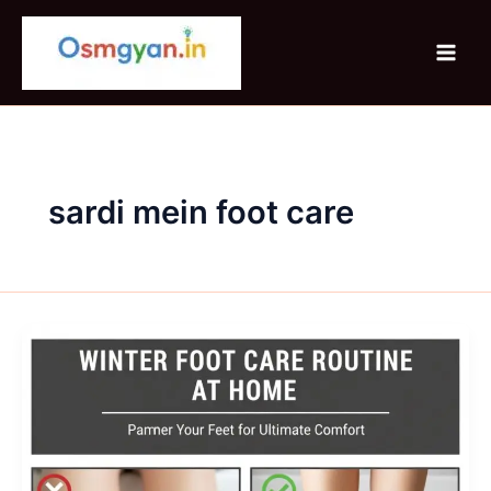
Skip
to
content
sardi mein foot care
Winter
Foot
Care
Routine
At
Home