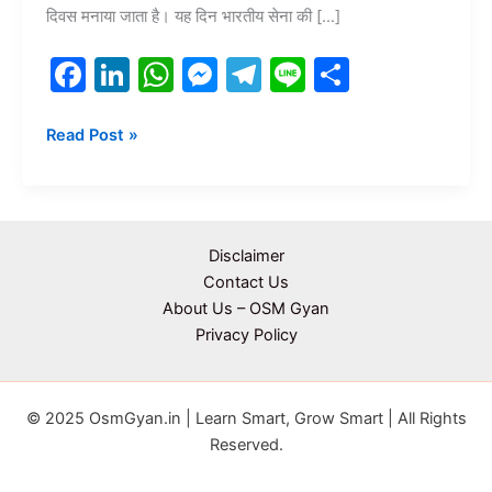
शौर्य
दिवस मनाया जाता है। यह दिन भारतीय सेना की […]
और
बलिदान
F
Li
W
M
T
Li
S
की
a
n
h
e
el
n
h
अमर
गाथा
c
k
at
s
e
e
ar
Read Post »
e
e
s
s
gr
e
b
dI
A
e
a
o
n
p
n
m
Disclaimer
o
p
g
Contact Us
About Us – OSM Gyan
k
er
Privacy Policy
© 2025 OsmGyan.in | Learn Smart, Grow Smart | All Rights
Reserved.