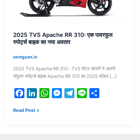
पावरफुल
स्पोर्ट्स
बाइक
का
नया
2025 TVS Apache RR 310: एक पावरफुल
अवतार
स्पोर्ट्स बाइक का नया अवतार
osmgyan.in
2025 TVS Apache RR 310 : TVS मोटर कंपनी ने अपनी
पॉपुलर स्पोर्ट्स बाइक Apache RR 310 का 2025 मॉडल […]
F
Li
W
M
T
Li
S
a
n
h
e
el
n
h
c
k
at
s
e
e
ar
Read Post »
e
e
s
s
gr
e
b
dI
A
e
a