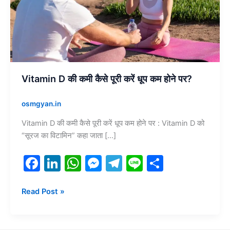
करें
धूप
कम
होने
पर?
Vitamin D की कमी कैसे पूरी करें धूप कम होने पर?
osmgyan.in
Vitamin D की कमी कैसे पूरी करें धूप कम होने पर : Vitamin D को
“सूरज का विटामिन” कहा जाता […]
F
Li
W
M
T
Li
S
a
n
h
e
el
n
h
c
k
at
s
e
e
ar
Read Post »
e
e
s
s
gr
e
b
dI
A
e
a