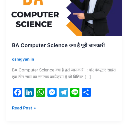
है
पूरी
जानकारी
BA Computer Science क्या है पूरी जानकारी
osmgyan.in
BA Computer Science क्या है पूरी जानकारी : बीए कंप्यूटर साइंस
एक तीन साल का स्नातक कार्यक्रम है जो विशिष्ट […]
F
Li
W
M
T
Li
S
a
n
h
e
el
n
h
c
k
at
s
e
e
ar
Read Post »
e
e
s
s
gr
e