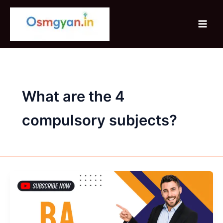
Skip
to
content
What are the 4
compulsory subjects?
BA
Computer
Science
क्या