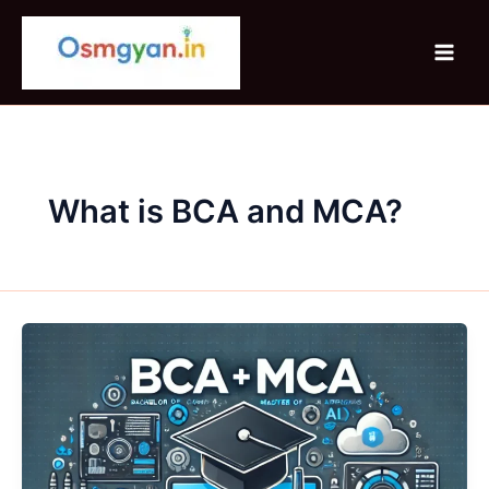
Skip
to
content
What is BCA and MCA?
BCA
MCA
(Integrated)
क्या
है