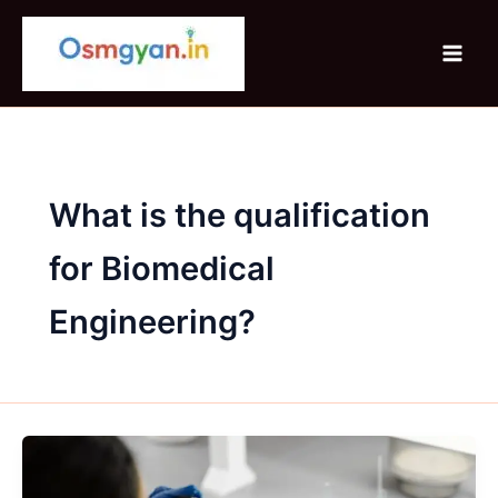
Skip
to
content
What is the qualification
for Biomedical
Engineering?
Diploma
In