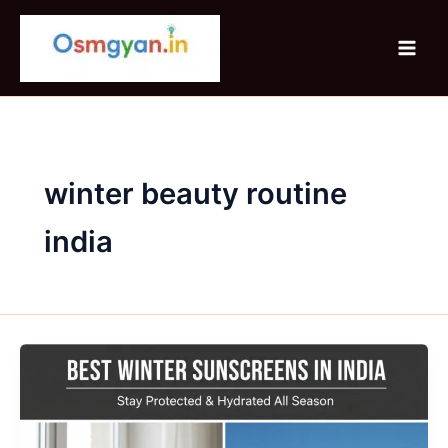
Skip
to
content
winter beauty routine
india
Best
Winter
Sunscreens
In