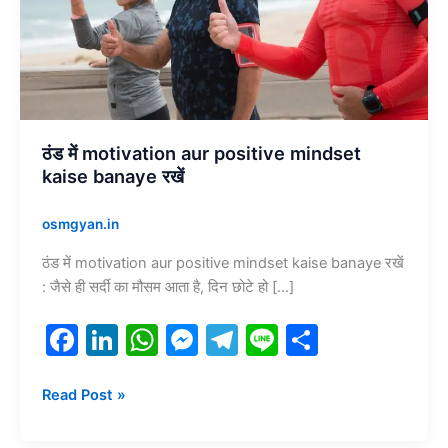
kaise
banaye
रखें
ठंड में motivation aur positive mindset
kaise banaye रखें
osmgyan.in
ठंड में motivation aur positive mindset kaise banaye रखें
: जैसे ही सर्दी का मौसम आता है, दिन छोटे हो […]
F
Li
W
M
T
Li
S
a
n
h
e
el
n
h
c
k
at
s
e
e
ar
Read Post »
e
e
s
s
gr
e