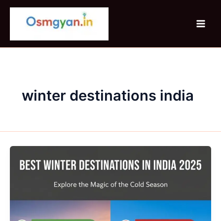
Skip
to
content
winter destinations india
Best
Winter
Destinations
In
India
2025