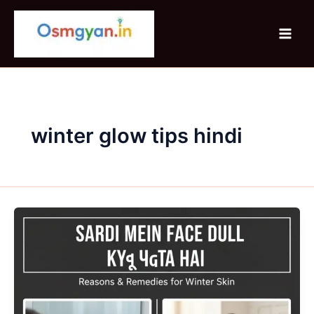
Skip
to
content
winter glow tips hindi
Sardi
Mein
Face
Dull
Kyu
Padta