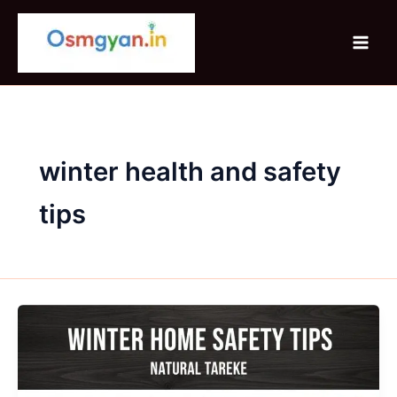
Skip
to
content
winter health and safety
tips
Winter
Home
Safety
Tips