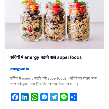
वाले
superfoods
सर्दियों में energy बढ़ाने वाले superfoods
osmgyan.in
सर्दियों में energy बढ़ाने वाले superfoods : सर्दियों का मौसम अपने
साथ ठंडी हवाएं, कम दिन और आलस्य लेकर आता […]
F
Li
W
M
T
Li
S
a
n
h
e
el
n
h