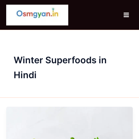
Skip
to
content
Winter Superfoods in
Hindi
सर्दियों
में
energy
बढ़ाने