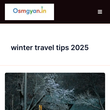
Skip
to
content
winter travel tips 2025
Winter
2025
Trends:
इस
बार
का